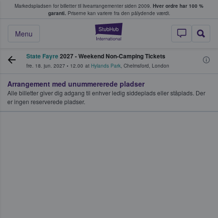
Markedspladsen for billetter til livearrangementer siden 2009.
Hver ordre har 100 %
fans køber og sælger billetter
garanti.
Priserne kan variere fra den pålydende værdi.
StubHub - Hvor fan
Menu
State Fayre
2027 - Weekend Non-Camping Tickets
fre. 18. jun. 2027
•
12.00
at
Hylands Park
,
Chelmsford
,
London
Arrangement med unummererede pladser
Alle billetter giver dig adgang til enhver ledig siddeplads eller ståplads. Der
er ingen reserverede pladser.