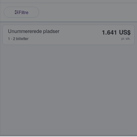
Filtre
Unummererede pladser
1.641 US$
1 - 2 billetter
pr. stk.