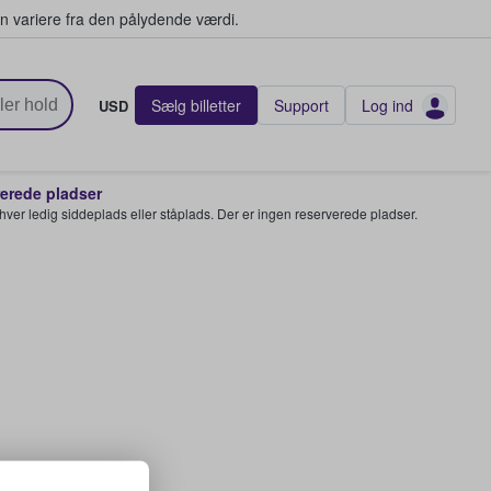
n variere fra den pålydende værdi.
Sælg billetter
Support
Log ind
USD
rede pladser
enhver ledig siddeplads eller ståplads. Der er ingen reserverede pladser.