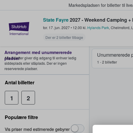
Markedspladsen for billetter til l
State Fayre
2027 - Weekend Camping + E
StubHub - Hvor fans køber og sæl
tor. 17. jun. 2027
•
12.00
kl.
Hylands Park
,
Chelmsford
,
Der er 2 billetter tilbage
Arrangement med unummererede
Unummererede p
pladser
Alle billetter giver dig adgang til enhver ledig
1 - 2 billetter
siddeplads eller ståplads. Der er ingen
reserverede pladser.
Antal billetter
1
2
Populære filtre
Vis priser med estimerede gebyrer