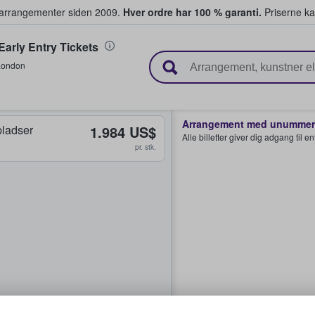
ivearrangementer siden 2009.
Hver ordre har 100 % garanti.
Priserne ka
arly Entry Tickets
ger billetter
London
Arrangement med unummere
ladser
1.984 US$
Alle billetter giver dig adgang til 
pr. stk.