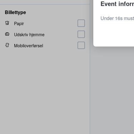
Event infor
Billettype
Under 16s must
Papir
Udskriv hjemme
Mobiloverførsel