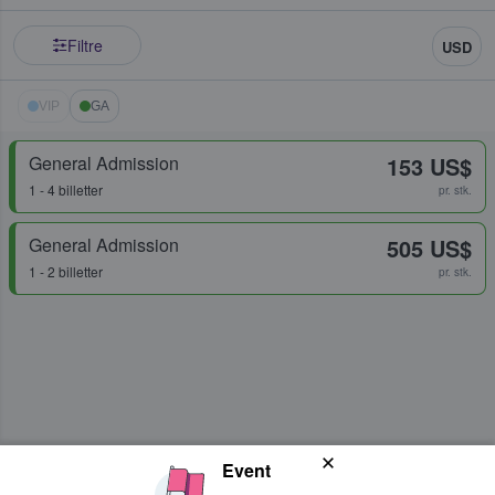
Filtre
USD
VIP
GA
General Admission
153 US$
1 - 4 billetter
pr. stk.
General Admission
505 US$
1 - 2 billetter
pr. stk.
Event