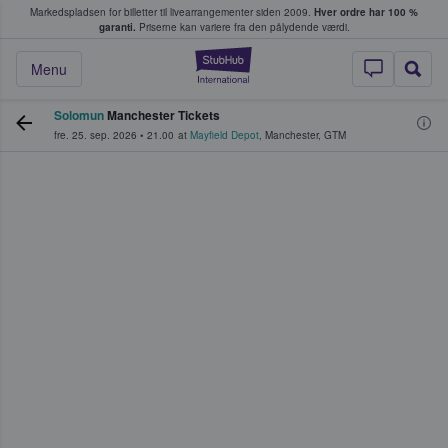
Markedspladsen for billetter til livearrangementer siden 2009.
Hver ordre har 100 %
fans køber og sælger billetter
garanti.
Priserne kan variere fra den pålydende værdi.
StubHub - Hvor fan
Menu
Solomun
Manchester Tickets
fre. 25. sep. 2026
•
21.00
at
Mayfield Depot
,
Manchester
,
GTM