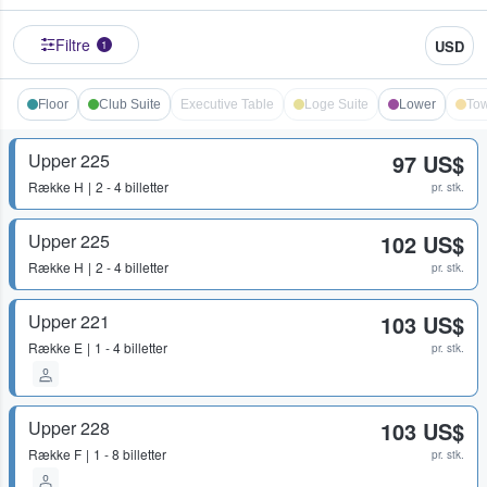
Filtre
USD
1
Floor
Club Suite
Executive Table
Loge Suite
Lower
Tow
Upper 225
97 US$
Række
H
2 - 4 billetter
pr. stk.
Upper 225
102 US$
Række
H
2 - 4 billetter
pr. stk.
Upper 221
103 US$
Række
E
1 - 4 billetter
pr. stk.
Upper 228
103 US$
Række
F
1 - 8 billetter
pr. stk.