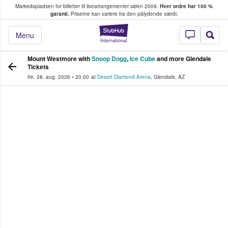
Markedspladsen for billetter til livearrangementer siden 2009.
Hver ordre har 100 %
fans køber og sælger billetter
garanti.
Priserne kan variere fra den pålydende værdi.
StubHub - Hvor fan
Menu
Mount Westmore with
Snoop Dogg
,
Ice Cube
and more Glendale
Tickets
fre. 28. aug. 2026
•
20.00
at
Desert Diamond Arena
,
Glendale
,
AZ