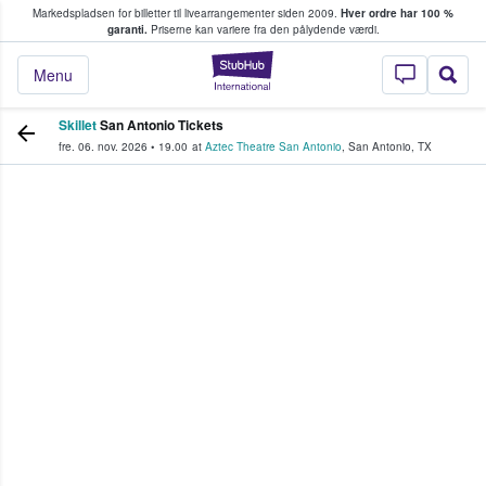
Markedspladsen for billetter til livearrangementer siden 2009.
Hver ordre har 100 %
fans køber og sælger billetter
garanti.
Priserne kan variere fra den pålydende værdi.
StubHub - Hvor fan
Menu
Skillet
San Antonio Tickets
fre. 06. nov. 2026
•
19.00
at
Aztec Theatre San Antonio
,
San Antonio
,
TX