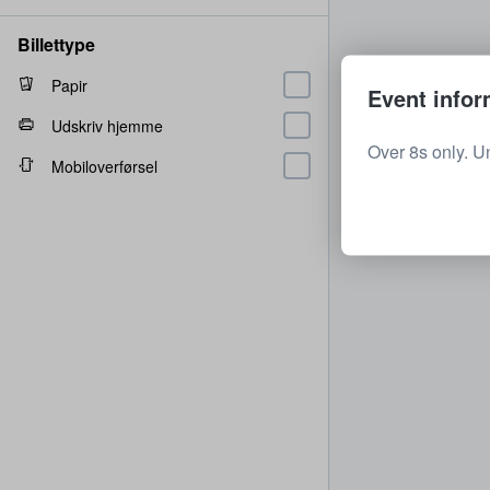
Billettype
Papir
Event infor
Udskriv hjemme
Over 8s only. U
Mobiloverførsel