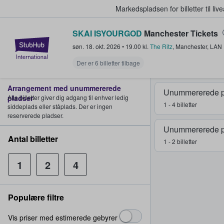
Markedspladsen for billetter til l
SKAI ISYOURGOD
Manchester Tickets
StubHub - Hvor fans køber og sæl
søn. 18. okt. 2026
•
19.00
kl.
The Ritz
,
Manchester
,
LAN
Der er 6 billetter tilbage
Arrangement med unummererede
Unummererede p
pladser
Alle billetter giver dig adgang til enhver ledig
1 - 4 billetter
siddeplads eller ståplads. Der er ingen
reserverede pladser.
Unummererede p
Antal billetter
1 - 2 billetter
1
2
4
Populære filtre
Vis priser med estimerede gebyrer