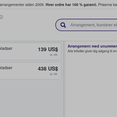
ivearrangementer siden 2009.
Hver ordre har 100 % garanti.
Priserne ka
ger billetter
Arrangement med unummere
ladser
139 US$
Alle billetter giver dig adgang til 
pr. stk.
ladser
438 US$
pr. stk.