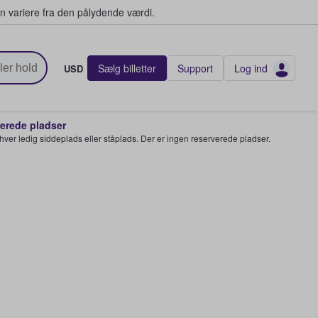
n variere fra den pålydende værdi.
Sælg billetter
Support
Log ind
USD
rede pladser
enhver ledig siddeplads eller ståplads. Der er ingen reserverede pladser.