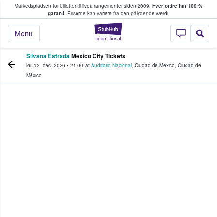
Markedspladsen for billetter til livearrangementer siden 2009.
Hver ordre har 100 %
fans køber og sælger billetter
garanti.
Priserne kan variere fra den pålydende værdi.
StubHub - Hvor fan
Menu
Silvana Estrada
Mexico City Tickets
lør. 12. dec. 2026
•
21.00
at
Auditorio Nacional
,
Ciudad de México
,
Ciudad de
México