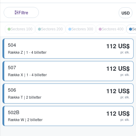
Filtre
USD
Sectores 100
Sectores 200
Sectores 300
Sectores 400
Se
504
112 US$
Række
Z
1 - 4 billetter
pr. stk.
507
112 US$
Række
X
1 - 4 billetter
pr. stk.
506
112 US$
Række
T
2 billetter
pr. stk.
502B
112 US$
Række
W
2 billetter
pr. stk.