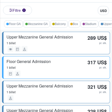
Filtre
USD
1
Floor GA
Mezzanine GA
Balcony
Box
Stadium
Upper
Upper Mezzanine General Admission
289 US$
1 billet
pr. stk.
Floor General Admission
317 US$
1 billet
pr. stk.
Upper Mezzanine General Admission
321 US$
1 billet
pr. stk.
Upper Mezzanine General Admission
328 US$