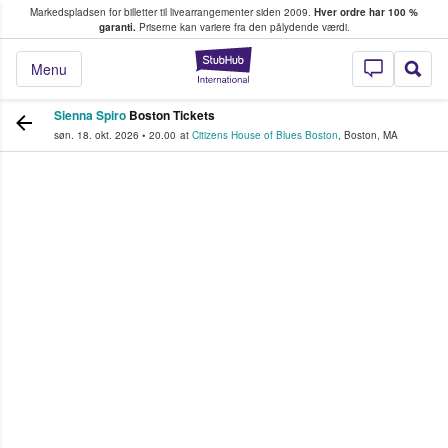
Markedspladsen for billetter til livearrangementer siden 2009.
Hver ordre har 100 %
fans køber og sælger billetter
garanti.
Priserne kan variere fra den pålydende værdi.
StubHub - Hvor fan
Menu
Sienna Spiro
Boston Tickets
søn. 18. okt. 2026
•
20.00
at
Citizens House of Blues Boston
,
Boston
,
MA