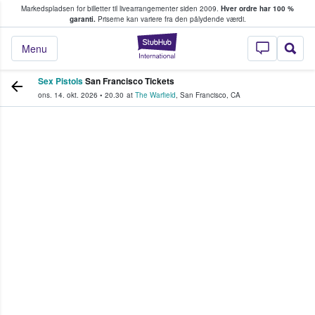
Markedspladsen for billetter til livearrangementer siden 2009.
Hver ordre har 100 %
fans køber og sælger billetter
garanti.
Priserne kan variere fra den pålydende værdi.
StubHub - Hvor fan
Menu
Sex Pistols
San Francisco Tickets
ons. 14. okt. 2026
•
20.30
at
The Warfield
,
San Francisco
,
CA