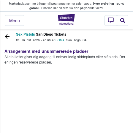
Markedspladsen for billetter til livearrangementer siden 2009.
Hver ordre har 100 %
fans køber og sælger billetter
garanti.
Priserne kan variere fra den pålydende værdi.
StubHub - Hvor fan
Menu
Sex Pistols
San Diego Tickets
fre. 16. okt. 2026
•
20.00
at
SOMA
,
San Diego
,
CA
Arrangement med unummererede pladser
Alle billetter giver dig adgang til enhver ledig siddeplads eller ståplads. Der
er ingen reserverede pladser.