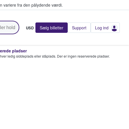
n variere fra den pålydende værdi.
Sælg billetter
Support
Log ind
USD
rede pladser
enhver ledig siddeplads eller ståplads. Der er ingen reserverede pladser.