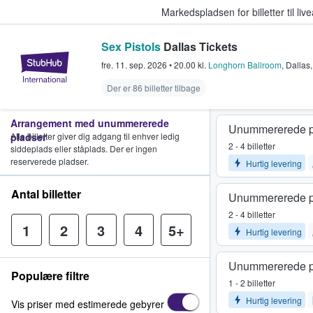
Markedspladsen for billetter til l
Sex Pistols
Dallas Tickets
StubHub - Hvor fans køber og sæl
fre. 11. sep. 2026
•
20.00
kl.
Longhorn Ballroom
,
Dallas
Der er 86 billetter tilbage
Arrangement med unummererede
Unummererede p
pladser
Alle billetter giver dig adgang til enhver ledig
2 - 4 billetter
siddeplads eller ståplads. Der er ingen
reserverede pladser.
Hurtig levering
Antal billetter
Unummererede p
2 - 4 billetter
1
2
3
4
5+
Hurtig levering
Unummererede p
Populære filtre
1 - 2 billetter
Hurtig levering
Vis priser med estimerede gebyrer