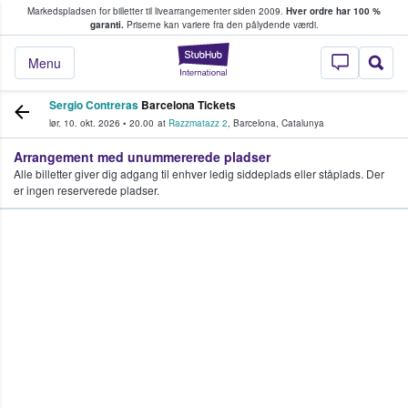
Markedspladsen for billetter til livearrangementer siden 2009.
Hver ordre har 100 %
fans køber og sælger billetter
garanti.
Priserne kan variere fra den pålydende værdi.
StubHub - Hvor fan
Menu
Sergio Contreras
Barcelona Tickets
lør. 10. okt. 2026
•
20.00
at
Razzmatazz 2
,
Barcelona
,
Catalunya
Arrangement med unummererede pladser
Alle billetter giver dig adgang til enhver ledig siddeplads eller ståplads. Der
er ingen reserverede pladser.