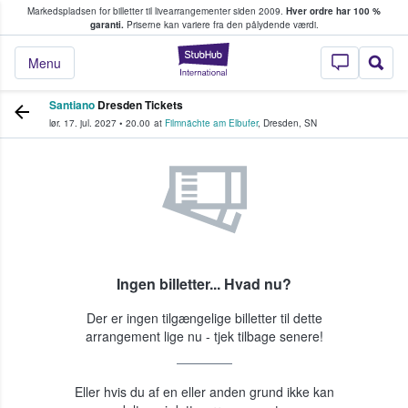
Markedspladsen for billetter til livearrangementer siden 2009.
Hver ordre har 100 %
fans køber og sælger billetter
garanti.
Priserne kan variere fra den pålydende værdi.
StubHub - Hvor fan
Menu
Santiano
Dresden Tickets
lør. 17. jul. 2027
•
20.00
at
Filmnächte am Elbufer
,
Dresden
,
SN
Ingen billetter... Hvad nu?
Der er ingen tilgængelige billetter til dette
arrangement lige nu - tjek tilbage senere!
Eller hvis du af en eller anden grund ikke kan