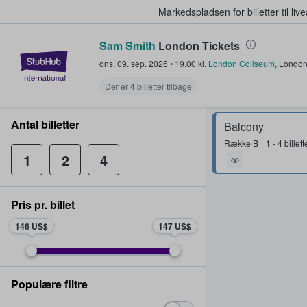
Markedspladsen for billetter til l
Sam Smith
London Tickets
StubHub - Hvor fans køber og sæl
ons. 09. sep. 2026
•
19.00
kl.
London Coliseum
,
Londo
Der er 4 billetter tilbage
Antal billetter
Balcony
Række
B
1 - 4 billett
1
2
4
Pris pr. billet
146 US$
147 US$
Populære filtre