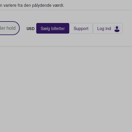
n variere fra den pålydende værdi.
Sælg billetter
Support
Log ind
USD