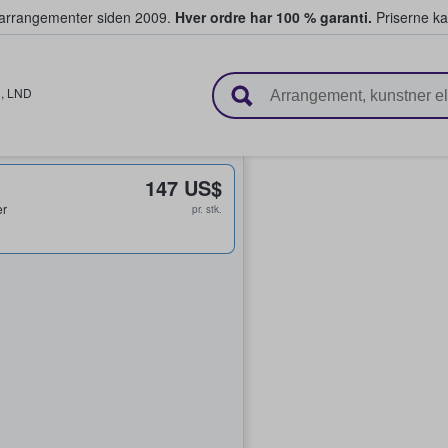
ivearrangementer siden 2009.
Hver ordre har 100 % garanti.
Priserne ka
ger billetter
n
,
LND
147 US$
er
pr. stk.