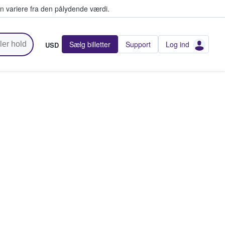
n variere fra den pålydende værdi.
Sælg billetter
Support
Log ind
USD