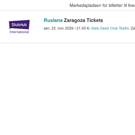
Markedspladsen for billetter til l
Ruslana
Zaragoza Tickets
StubHub - Hvor fans køber og sæl
søn. 22. nov. 2026
•
21.00
kl.
Sala Oasis Club Teatro
,
Za