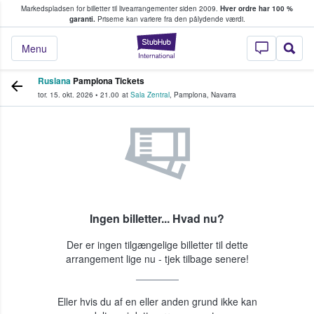
Markedspladsen for billetter til livearrangementer siden 2009.
Hver ordre har 100 %
fans køber og sælger billetter
garanti.
Priserne kan variere fra den pålydende værdi.
StubHub - Hvor fan
Menu
Ruslana
Pamplona Tickets
tor. 15. okt. 2026
•
21.00
at
Sala Zentral
,
Pamplona
,
Navarra
Ingen billetter... Hvad nu?
Der er ingen tilgængelige billetter til dette
arrangement lige nu - tjek tilbage senere!
Eller hvis du af en eller anden grund ikke kan