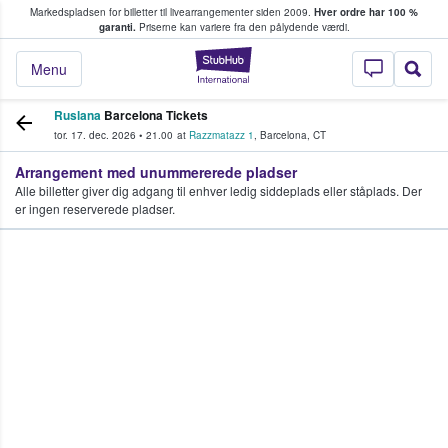
Markedspladsen for billetter til livearrangementer siden 2009.
Hver ordre har 100 %
fans køber og sælger billetter
garanti.
Priserne kan variere fra den pålydende værdi.
StubHub - Hvor fan
Menu
Ruslana
Barcelona Tickets
tor. 17. dec. 2026
•
21.00
at
Razzmatazz 1
,
Barcelona
,
CT
Arrangement med unummererede pladser
Alle billetter giver dig adgang til enhver ledig siddeplads eller ståplads. Der
er ingen reserverede pladser.