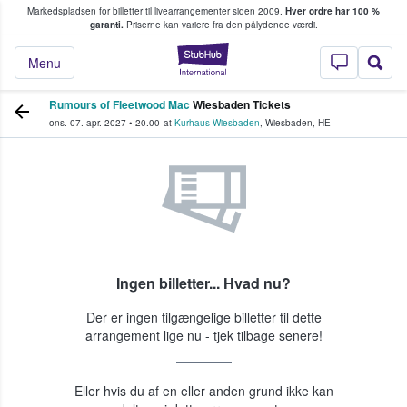
Markedspladsen for billetter til livearrangementer siden 2009.
Hver ordre har 100 %
fans køber og sælger billetter
garanti.
Priserne kan variere fra den pålydende værdi.
StubHub - Hvor fan
Menu
Rumours of Fleetwood Mac
Wiesbaden Tickets
ons. 07. apr. 2027
•
20.00
at
Kurhaus Wiesbaden
,
Wiesbaden
,
HE
Ingen billetter... Hvad nu?
Der er ingen tilgængelige billetter til dette
arrangement lige nu - tjek tilbage senere!
Eller hvis du af en eller anden grund ikke kan