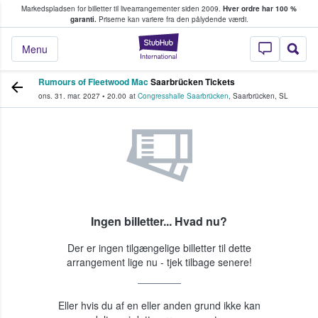
Markedspladsen for billetter til livearrangementer siden 2009.
Hver ordre har 100 %
fans køber og sælger billetter
garanti.
Priserne kan variere fra den pålydende værdi.
StubHub - Hvor fan
Menu
Rumours of Fleetwood Mac
Saarbrücken Tickets
ons. 31. mar. 2027
•
20.00
at
Congresshalle Saarbrücken
,
Saarbrücken
,
SL
Ingen billetter... Hvad nu?
Der er ingen tilgængelige billetter til dette
arrangement lige nu - tjek tilbage senere!
Eller hvis du af en eller anden grund ikke kan