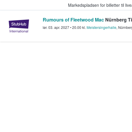
Markedspladsen for billetter til l
Rumours of Fleetwood Mac
Nürnberg Ti
StubHub - Hvor fans køber og sæl
lør. 03. apr. 2027
•
20.00
kl.
Meistersingerhalle
,
Nürnber