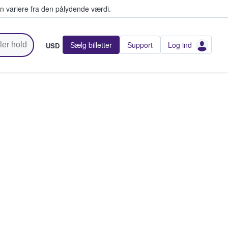
n variere fra den pålydende værdi.
Sælg billetter
Support
Log ind
USD