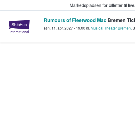
Markedspladsen for billetter til l
Rumours of Fleetwood Mac
Bremen Tic
StubHub - Hvor fans køber og sæl
søn. 11. apr. 2027
•
19.00
kl.
Musical Theater Bremen
,
B