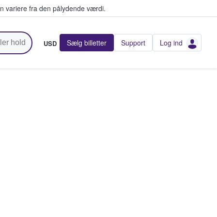
n variere fra den pålydende værdi.
Sælg billetter
Support
Log ind
USD