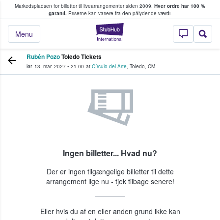
Markedspladsen for billetter til livearrangementer siden 2009.
Hver ordre har 100 %
fans køber og sælger billetter
garanti.
Priserne kan variere fra den pålydende værdi.
StubHub - Hvor fan
Menu
Rubén Pozo
Toledo Tickets
lør. 13. mar. 2027
•
21.00
at
Círculo del Arte
,
Toledo
,
CM
Ingen billetter... Hvad nu?
Der er ingen tilgængelige billetter til dette
arrangement lige nu - tjek tilbage senere!
Eller hvis du af en eller anden grund ikke kan