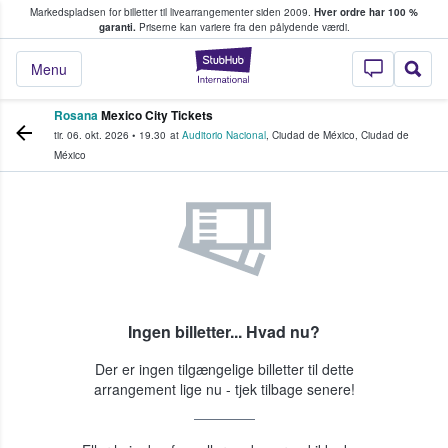
Markedspladsen for billetter til livearrangementer siden 2009.
Hver ordre har 100 %
fans køber og sælger billetter
garanti.
Priserne kan variere fra den pålydende værdi.
StubHub - Hvor fan
Menu
Rosana
Mexico City Tickets
tir. 06. okt. 2026
•
19.30
at
Auditorio Nacional
,
Ciudad de México
,
Ciudad de
México
Ingen billetter... Hvad nu?
Der er ingen tilgængelige billetter til dette
arrangement lige nu - tjek tilbage senere!