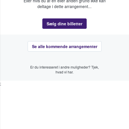
Eller hvis du af en eller anden grund ikke kan
deltage i dette arrangement...
Sælg dine billetter
Se alle kommende arrangementer
Er du interesseret i andre muligheder? Tjek,
hvad vi har.
;