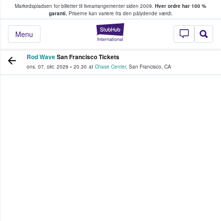
Markedspladsen for billetter til livearrangementer siden 2009.
Hver ordre har 100 %
fans køber og sælger billetter
garanti.
Priserne kan variere fra den pålydende værdi.
StubHub - Hvor fan
Menu
Rod Wave
San Francisco Tickets
ons. 07. okt. 2026
•
20.30
at
Chase Center
,
San Francisco
,
CA