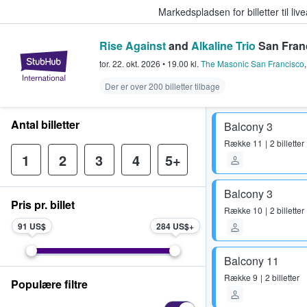
Markedspladsen for billetter til l
Rise Against
and
Alkaline Trio
San Franc
StubHub - Hvor fans køber og sæl
tor. 22. okt. 2026
•
19.00
kl.
The Masonic San Francisco
Der er over 200 billetter tilbage
Antal billetter
Balcony 3
Række
11
2 billetter
1
2
3
4
5+
Balcony 3
Pris pr. billet
Række
10
2 billetter
91 US$
284 US$
Balcony 11
Række
9
2 billetter
Populære filtre