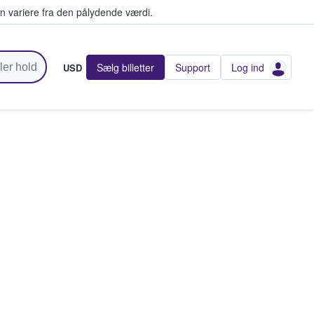
n variere fra den pålydende værdi.
Sælg billetter
Support
Log ind
USD