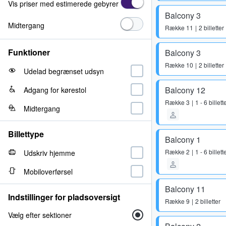
Vis priser med estimerede gebyrer
Balcony 3
Midtergang
Række
11
2 billetter
Funktioner
Balcony 3
Række
10
2 billetter
Udelad begrænset udsyn
Balcony 12
Adgang for kørestol
Række
3
1 - 6 billett
Midtergang
Billettype
Balcony 1
Række
2
1 - 6 billett
Udskriv hjemme
Mobiloverførsel
Balcony 11
Indstillinger for pladsoversigt
Række
9
2 billetter
Vælg efter sektioner