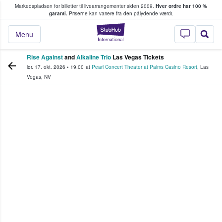
Markedspladsen for billetter til livearrangementer siden 2009.
Hver ordre har 100 %
fans køber og sælger billetter
garanti.
Priserne kan variere fra den pålydende værdi.
StubHub - Hvor fan
Menu
Rise Against
and
Alkaline Trio
Las Vegas Tickets
lør. 17. okt. 2026
•
19.00
at
Pearl Concert Theater at Palms Casino Resort
,
Las
Vegas
,
NV