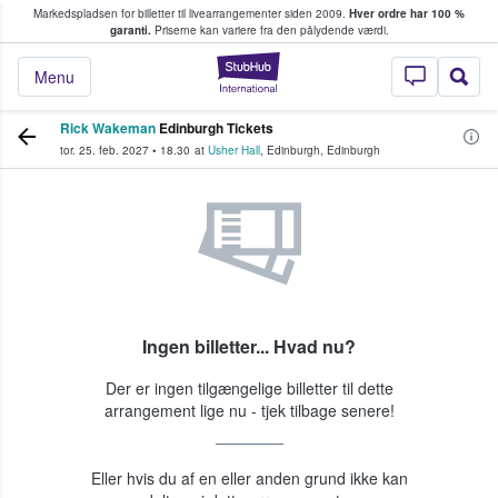
Markedspladsen for billetter til livearrangementer siden 2009.
Hver ordre har 100 %
fans køber og sælger billetter
garanti.
Priserne kan variere fra den pålydende værdi.
StubHub - Hvor fan
Menu
Rick Wakeman
Edinburgh Tickets
tor. 25. feb. 2027
•
18.30
at
Usher Hall
,
Edinburgh
,
Edinburgh
Ingen billetter... Hvad nu?
Der er ingen tilgængelige billetter til dette
arrangement lige nu - tjek tilbage senere!
Eller hvis du af en eller anden grund ikke kan