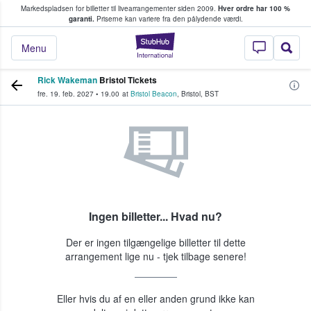
Markedspladsen for billetter til livearrangementer siden 2009.
Hver ordre har 100 %
fans køber og sælger billetter
garanti.
Priserne kan variere fra den pålydende værdi.
StubHub - Hvor fan
Menu
Rick Wakeman
Bristol Tickets
fre. 19. feb. 2027
•
19.00
at
Bristol Beacon
,
Bristol
,
BST
Ingen billetter... Hvad nu?
Der er ingen tilgængelige billetter til dette
arrangement lige nu - tjek tilbage senere!
Eller hvis du af en eller anden grund ikke kan