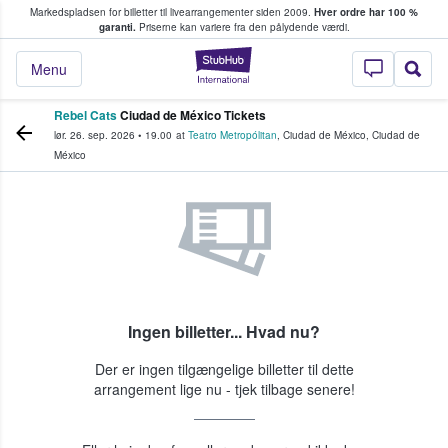
Markedspladsen for billetter til livearrangementer siden 2009.
Hver ordre har 100 %
fans køber og sælger billetter
garanti.
Priserne kan variere fra den pålydende værdi.
StubHub - Hvor fan
Menu
Rebel Cats
Ciudad de México Tickets
lør. 26. sep. 2026
•
19.00
at
Teatro Metropólitan
,
Ciudad de México
,
Ciudad de
México
Ingen billetter... Hvad nu?
Der er ingen tilgængelige billetter til dette
arrangement lige nu - tjek tilbage senere!