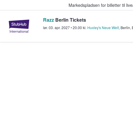
Markedspladsen for billetter til l
Razz
Berlin Tickets
StubHub - Hvor fans køber og sæl
lør. 03. apr. 2027
•
20.00
kl.
Huxley's Neue Welt
,
Berlin
,