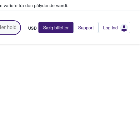
n variere fra den pålydende værdi.
Sælg billetter
Support
Log ind
USD