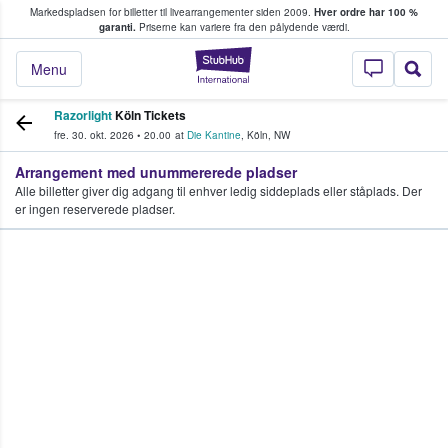
Markedspladsen for billetter til livearrangementer siden 2009.
Hver ordre har 100 %
fans køber og sælger billetter
garanti.
Priserne kan variere fra den pålydende værdi.
StubHub - Hvor fan
Menu
Razorlight
Köln Tickets
fre. 30. okt. 2026
•
20.00
at
Die Kantine
,
Köln
,
NW
Arrangement med unummererede pladser
Alle billetter giver dig adgang til enhver ledig siddeplads eller ståplads. Der
er ingen reserverede pladser.