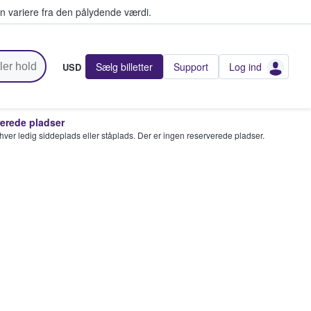
n variere fra den pålydende værdi.
Sælg billetter
Support
Log ind
USD
rede pladser
enhver ledig siddeplads eller ståplads. Der er ingen reserverede pladser.