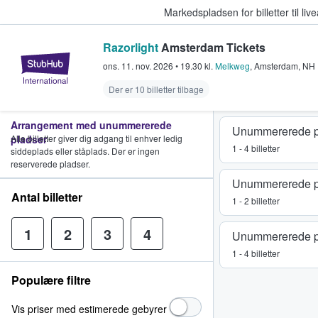
Markedspladsen for billetter til l
Razorlight
Amsterdam Tickets
StubHub - Hvor fans køber og sæl
ons. 11. nov. 2026
•
19.30
kl.
Melkweg
,
Amsterdam
,
NH
Der er 10 billetter tilbage
Arrangement med unummererede
Unummererede p
pladser
Alle billetter giver dig adgang til enhver ledig
1 - 4 billetter
siddeplads eller ståplads. Der er ingen
reserverede pladser.
Unummererede p
Antal billetter
1 - 2 billetter
1
2
3
4
Unummererede p
1 - 4 billetter
Populære filtre
Vis priser med estimerede gebyrer