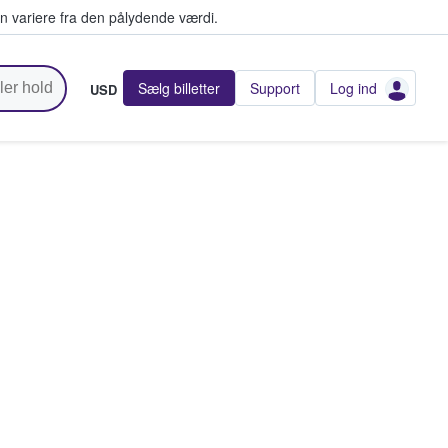
n variere fra den pålydende værdi.
Sælg billetter
Support
Log ind
USD