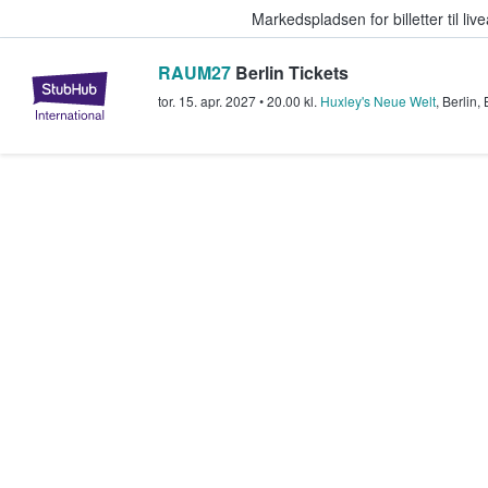
Markedspladsen for billetter til l
RAUM27
Berlin Tickets
StubHub - Hvor fans køber og sæl
tor. 15. apr. 2027
•
20.00
kl.
Huxley's Neue Welt
,
Berlin
,