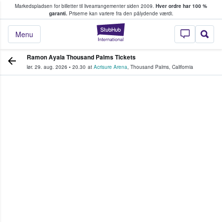
Markedspladsen for billetter til livearrangementer siden 2009.
Hver ordre har 100 %
fans køber og sælger billetter
garanti.
Priserne kan variere fra den pålydende værdi.
StubHub - Hvor fan
Menu
Ramon Ayala Thousand Palms Tickets
lør. 29. aug. 2026
•
20.30
at
Acrisure Arena
,
Thousand Palms
,
California