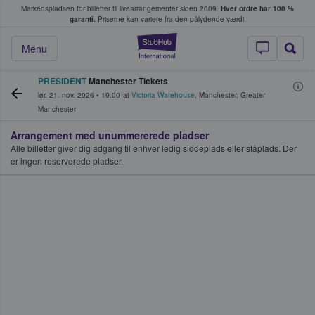
Markedspladsen for billetter til livearrangementer siden 2009.
Hver ordre har 100 %
fans køber og sælger billetter
garanti.
Priserne kan variere fra den pålydende værdi.
StubHub - Hvor fan
Menu
PRESIDENT
Manchester Tickets
lør. 21. nov. 2026
•
19.00
at
Victoria Warehouse
,
Manchester
,
Greater
Manchester
Arrangement med unummererede pladser
Alle billetter giver dig adgang til enhver ledig siddeplads eller ståplads. Der
er ingen reserverede pladser.