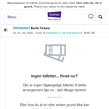
Markedspladsen for billetter til livearrangementer siden 2009.
Hver ordre har 100 %
fans køber og sælger billetter
garanti.
Priserne kan variere fra den pålydende værdi.
StubHub - Hvor fan
Menu
PRESIDENT
Berlin Tickets
tor. 05. nov. 2026
•
19.00
at
Kesselhaus in der Kulturbrauerei
,
Berlin
,
BE
Ingen billetter... Hvad nu?
Der er ingen tilgængelige billetter til dette
arrangement lige nu - tjek tilbage senere!
Eller hvis du af en eller anden grund ikke kan