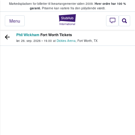
Markedspladsen for billetter til livearrangementer siden 2009.
Hver ordre har 100 %
fans køber og sælger billetter
garanti.
Priserne kan variere fra den pålydende værdi.
StubHub - Hvor fan
Menu
Phil Wickham
Fort Worth Tickets
lør. 26. sep. 2026
•
19.00
at
Dickies Arena
,
Fort Worth
,
TX