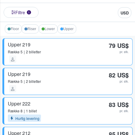
Filtre
USD
1
Floor
Riser
Lower
Upper
Upper 219
79 US$
Række
5
2 billetter
pr. stk.
Upper 219
82 US$
Række
5
2 billetter
pr. stk.
Upper 222
83 US$
Række
8
1 billet
pr. stk.
Hurtig levering
Upper 212
85 US$