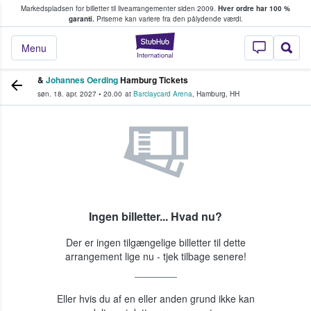
Markedspladsen for billetter til livearrangementer siden 2009.
Hver ordre har 100 %
fans køber og sælger billetter
garanti.
Priserne kan variere fra den pålydende værdi.
StubHub - Hvor fan
Menu
&
Johannes Oerding
Hamburg Tickets
søn. 18. apr. 2027
•
20.00
at
Barclaycard Arena
,
Hamburg
,
HH
Ingen billetter... Hvad nu?
Der er ingen tilgængelige billetter til dette
arrangement lige nu - tjek tilbage senere!
Eller hvis du af en eller anden grund ikke kan