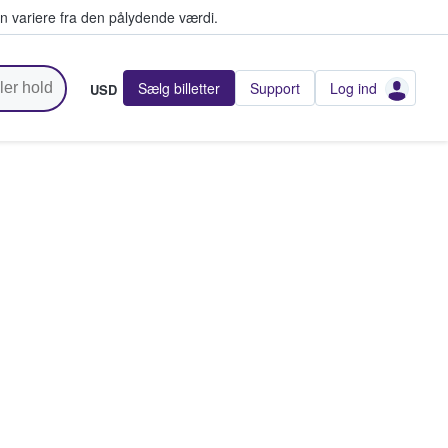
n variere fra den pålydende værdi.
Sælg billetter
Support
Log ind
USD