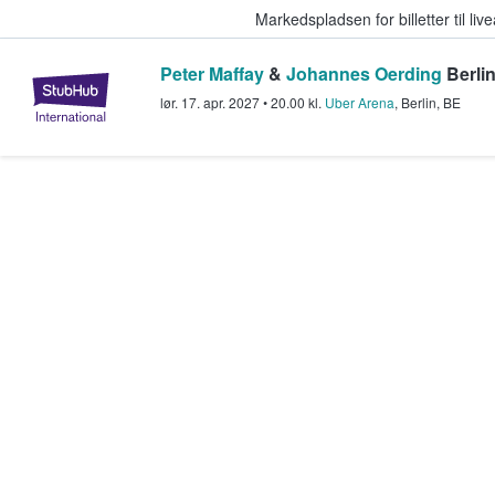
Markedspladsen for billetter til l
Peter Maffay
&
Johannes Oerding
Berlin
StubHub - Hvor fans køber og sæl
lør. 17. apr. 2027
•
20.00
kl.
Uber Arena
,
Berlin
,
BE