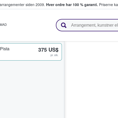
ivearrangementer siden 2009.
Hver ordre har 100 % garanti.
Priserne ka
ger billetter
MAD
Pista
375 US$
pr. stk.