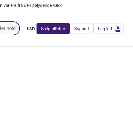
n variere fra den pålydende værdi.
Sælg billetter
Support
Log ind
USD