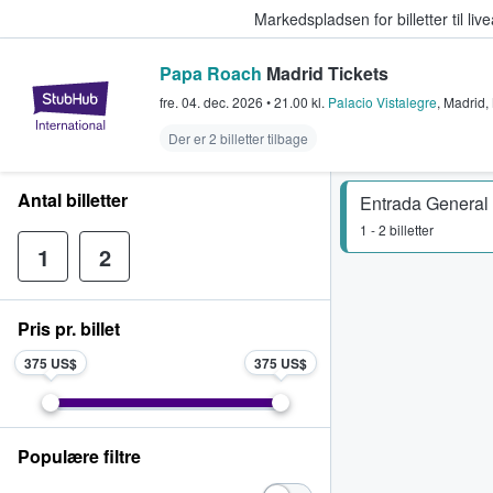
Markedspladsen for billetter til l
Papa Roach
Madrid Tickets
StubHub - Hvor fans køber og sæl
fre. 04. dec. 2026
•
21.00
kl.
Palacio Vistalegre
,
Madrid
,
Der er 2 billetter tilbage
Antal billetter
Entrada General 
1 - 2 billetter
1
2
Pris pr. billet
375 US$
375 US$
Populære filtre