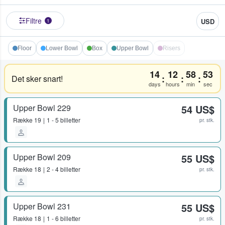
Filtre
USD
1
Floor
Lower Bowl
Box
Upper Bowl
Risers
14
12
58
53
:
:
:
Det sker snart!
days
hours
min
sec
Upper Bowl 229
54 US$
Række
19
1 - 5 billetter
pr. stk.
Upper Bowl 209
55 US$
Række
18
2 - 4 billetter
pr. stk.
Upper Bowl 231
55 US$
Række
18
1 - 6 billetter
pr. stk.