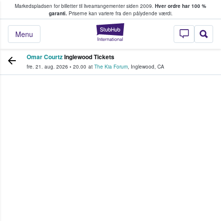
Markedspladsen for billetter til livearrangementer siden 2009.
Hver ordre har 100 %
fans køber og sælger billetter
garanti.
Priserne kan variere fra den pålydende værdi.
StubHub - Hvor fan
Menu
Omar Courtz
Inglewood Tickets
fre. 21. aug. 2026
•
20.00
at
The Kia Forum
,
Inglewood
,
CA