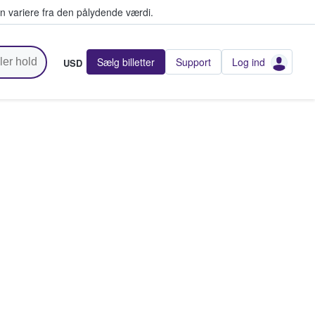
n variere fra den pålydende værdi.
Sælg billetter
Support
Log ind
USD