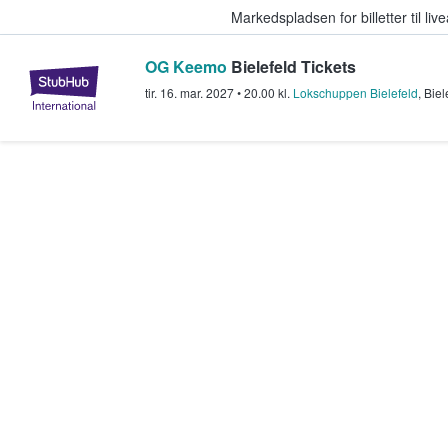
Markedspladsen for billetter til l
OG Keemo
Bielefeld Tickets
StubHub - Hvor fans køber og sæl
tir. 16. mar. 2027
•
20.00
kl.
Lokschuppen Bielefeld
,
Biel