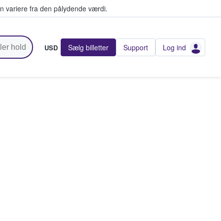
n variere fra den pålydende værdi.
Sælg billetter
Support
Log ind
USD