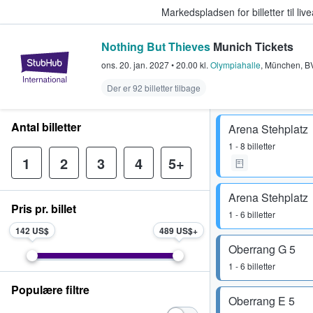
Markedspladsen for billetter til l
Nothing But Thieves
Munich Tickets
StubHub - Hvor fans køber og sæl
ons. 20. jan. 2027
•
20.00
kl.
Olympiahalle
,
München
,
B
Der er 92 billetter tilbage
Antal billetter
Arena Stehplatz
1 - 8 billetter
1
2
3
4
5+
Arena Stehplatz
Pris pr. billet
1 - 6 billetter
142 US$
489 US$
Oberrang G 5
1 - 6 billetter
Populære filtre
Oberrang E 5