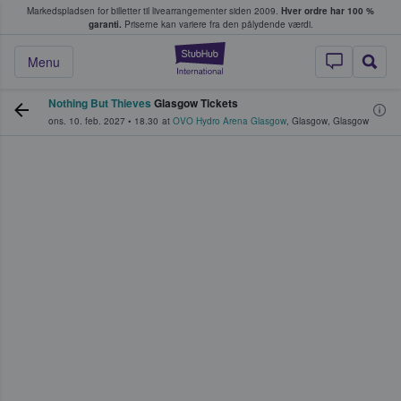
Markedspladsen for billetter til livearrangementer siden 2009.
Hver ordre har 100 %
fans køber og sælger billetter
garanti.
Priserne kan variere fra den pålydende værdi.
StubHub - Hvor fan
Menu
Nothing But Thieves
Glasgow Tickets
ons. 10. feb. 2027
•
18.30
at
OVO Hydro Arena Glasgow
,
Glasgow
,
Glasgow