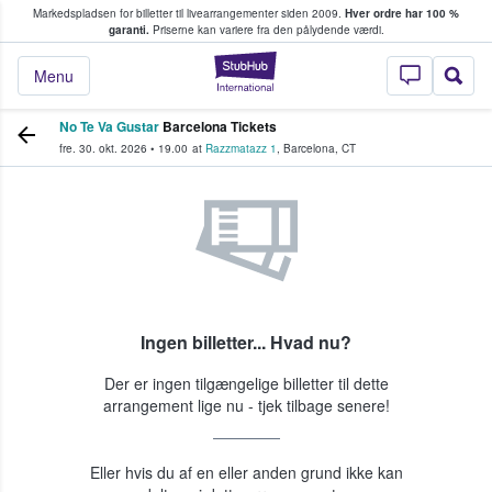
Markedspladsen for billetter til livearrangementer siden 2009.
Hver ordre har 100 %
fans køber og sælger billetter
garanti.
Priserne kan variere fra den pålydende værdi.
StubHub - Hvor fan
Menu
No Te Va Gustar
Barcelona Tickets
fre. 30. okt. 2026
•
19.00
at
Razzmatazz 1
,
Barcelona
,
CT
Ingen billetter... Hvad nu?
Der er ingen tilgængelige billetter til dette
arrangement lige nu - tjek tilbage senere!
Eller hvis du af en eller anden grund ikke kan