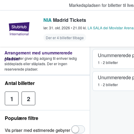
Markedspladsen for billetter til l
NIA
Madrid Tickets
StubHub - Hvor fans køber og sæl
lør. 31. okt. 2026
•
21.00
kl.
LA SALA del Movistar Arena
Der er 4 billetter tilbage
Arrangement med unummererede
Unummererede p
pladser
Alle billetter giver dig adgang til enhver ledig
1 - 2 billetter
siddeplads eller ståplads. Der er ingen
reserverede pladser.
Unummererede p
Antal billetter
1 - 2 billetter
1
2
Populære filtre
Vis priser med estimerede gebyrer