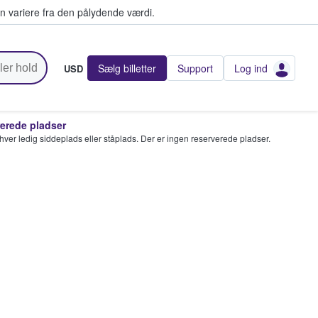
n variere fra den pålydende værdi.
Sælg billetter
Support
Log ind
USD
rede pladser
enhver ledig siddeplads eller ståplads. Der er ingen reserverede pladser.