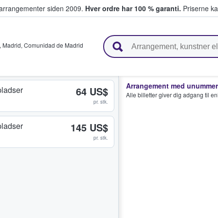
ivearrangementer siden 2009.
Hver ordre har 100 % garanti.
Priserne ka
ger billetter
,
Madrid
,
Comunidad de Madrid
Arrangement med unummere
ladser
64 US$
Alle billetter giver dig adgang til 
pr. stk.
ladser
145 US$
pr. stk.