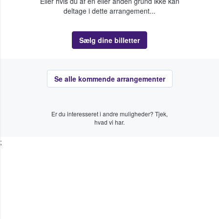
Eller hvis du af en eller anden grund ikke kan
deltage i dette arrangement...
Sælg dine billetter
Se alle kommende arrangementer
Er du interesseret i andre muligheder? Tjek,
hvad vi har.
;