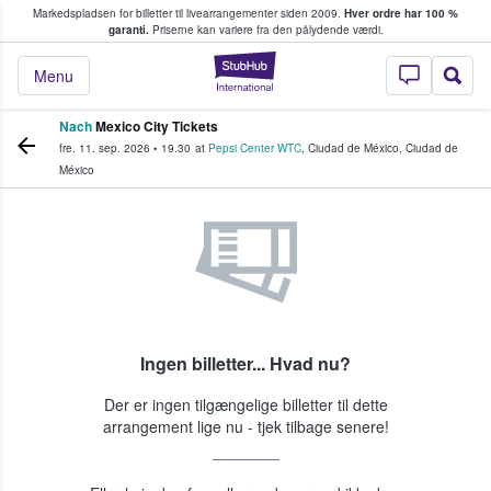
Markedspladsen for billetter til livearrangementer siden 2009.
Hver ordre har 100 %
fans køber og sælger billetter
garanti.
Priserne kan variere fra den pålydende værdi.
StubHub - Hvor fan
Menu
Nach
Mexico City Tickets
fre. 11. sep. 2026
•
19.30
at
Pepsi Center WTC
,
Ciudad de México
,
Ciudad de
México
Ingen billetter... Hvad nu?
Der er ingen tilgængelige billetter til dette
arrangement lige nu - tjek tilbage senere!