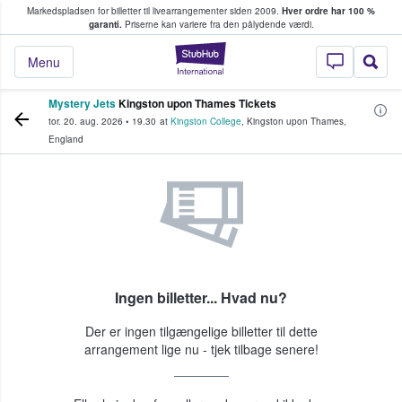
Markedspladsen for billetter til livearrangementer siden 2009.
Hver ordre har 100 %
fans køber og sælger billetter
garanti.
Priserne kan variere fra den pålydende værdi.
StubHub - Hvor fan
Menu
Mystery Jets
Kingston upon Thames Tickets
tor. 20. aug. 2026
•
19.30
at
Kingston College
,
Kingston upon Thames
,
England
Ingen billetter... Hvad nu?
Der er ingen tilgængelige billetter til dette
arrangement lige nu - tjek tilbage senere!