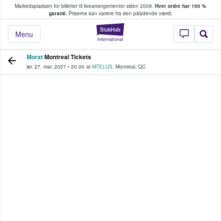
Markedspladsen for billetter til livearrangementer siden 2009.
Hver ordre har 100 %
fans køber og sælger billetter
garanti.
Priserne kan variere fra den pålydende værdi.
StubHub - Hvor fan
Menu
Morat
Montreal Tickets
lør. 27. mar. 2027
•
20.00
at
MTELUS
,
Montreal
,
QC