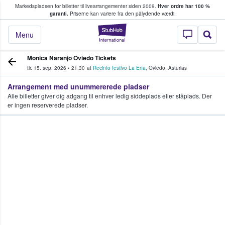
Markedspladsen for billetter til livearrangementer siden 2009.
Hver ordre har 100 %
fans køber og sælger billetter
garanti.
Priserne kan variere fra den pålydende værdi.
StubHub - Hvor fan
Menu
Monica Naranjo Oviedo Tickets
tir. 15. sep. 2026
•
21.30
at
Recinto festivo La Ería
,
Oviedo
,
Asturias
Arrangement med unummererede pladser
Alle billetter giver dig adgang til enhver ledig siddeplads eller ståplads. Der
er ingen reserverede pladser.